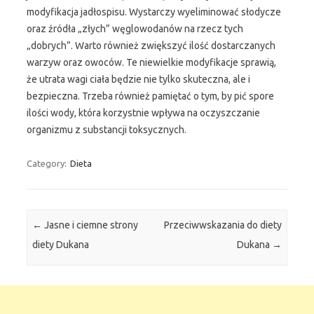
modyfikacja jadłospisu. Wystarczy wyeliminować słodycze
oraz źródła „złych” węglowodanów na rzecz tych
„dobrych”. Warto również zwiększyć ilość dostarczanych
warzyw oraz owoców. Te niewielkie modyfikacje sprawią,
że utrata wagi ciała będzie nie tylko skuteczna, ale i
bezpieczna. Trzeba również pamiętać o tym, by pić spore
ilości wody, która korzystnie wpływa na oczyszczanie
organizmu z substancji toksycznych.
Category:
Dieta
Post navigation
←
Jasne i ciemne strony
Przeciwwskazania do diety
diety Dukana
Dukana
→