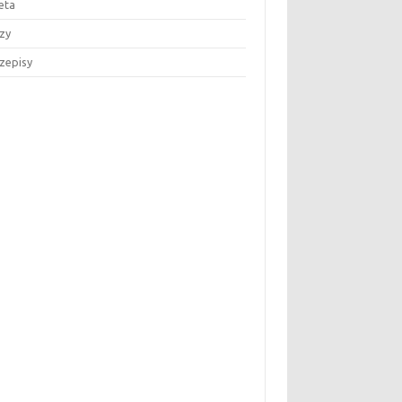
eta
zy
zepisy