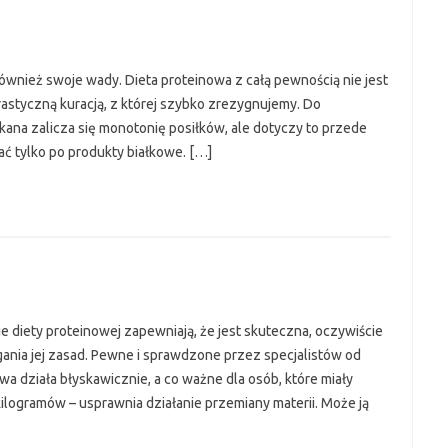
 również swoje wady. Dieta proteinowa z całą pewnością nie jest
rastyczną kuracją, z której szybko zrezygnujemy. Do
ana zalicza się monotonię posiłków, ale dotyczy to przede
ać tylko po produkty białkowe. […]
ie diety proteinowej zapewniają, że jest skuteczna, oczywiście
nia jej zasad. Pewne i sprawdzone przez specjalistów od
owa działa błyskawicznie, a co ważne dla osób, które miały
ogramów – usprawnia działanie przemiany materii. Może ją