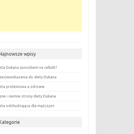
Najnowsze wpisy
eta Dukana sposobem na cellulit?
zeciwwskazania do diety Dukana
eta proteinowa a zdrowie
sne i ciemne strony diety Dukana
eta odchudzająca dla mężczyzn
Kategorie