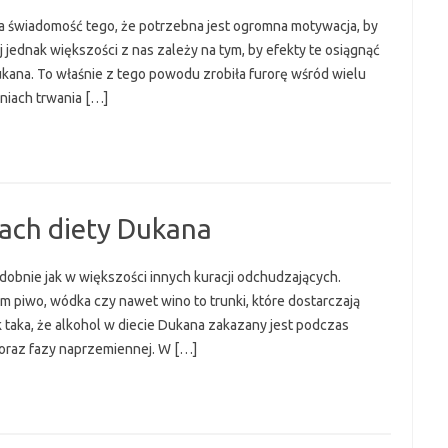
a świadomość tego, że potrzebna jest ogromna motywacja, by
 jednak większości z nas zależy na tym, by efekty te osiągnąć
Dukana. To właśnie z tego powodu zrobiła furorę wśród wielu
niach trwania […]
zach diety Dukana
dobnie jak w większości innych kuracji odchudzających.
m piwo, wódka czy nawet wino to trunki, które dostarczają
k taka, że alkohol w diecie Dukana zakazany jest podczas
oraz fazy naprzemiennej. W […]