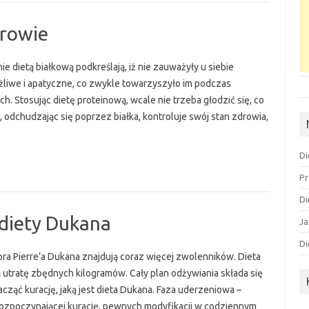
drowie
 dietą białkową podkreślają, iż nie zauważyły u siebie
ażliwe i apatyczne, co zwykle towarzyszyło im podczas
. Stosując dietę proteinową, wcale nie trzeba głodzić się, co
 odchudzając się poprzez białka, kontroluje swój stan zdrowia,
Di
Pr
Di
 diety Dukana
Ja
Di
a Pierre’a Dukana znajdują coraz więcej zwolenników. Dieta
tratę zbędnych kilogramów. Cały plan odżywiania składa się
acząć kurację, jaką jest dieta Dukana. Faza uderzeniowa –
ozpoczynającej kurację, pewnych modyfikacji w codziennym