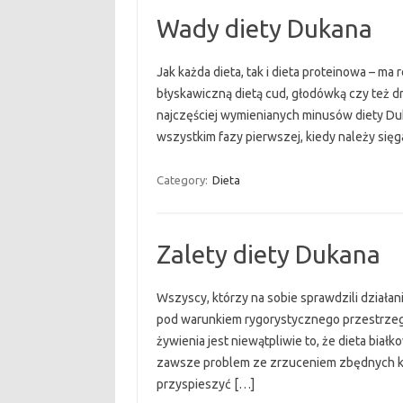
Wady diety Dukana
Jak każda dieta, tak i dieta proteinowa – ma
błyskawiczną dietą cud, głodówką czy też d
najczęściej wymienianych minusów diety Duk
wszystkim fazy pierwszej, kiedy należy sięg
Category:
Dieta
Zalety diety Dukana
Wszyscy, którzy na sobie sprawdzili działan
pod warunkiem rygorystycznego przestrzega
żywienia jest niewątpliwie to, że dieta białk
zawsze problem ze zrzuceniem zbędnych kil
przyspieszyć […]