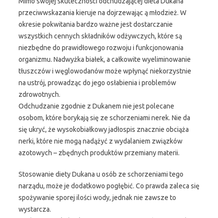
Mimo swojej skuteczności odchudzającej dieta Dukana
przeciwwskazania kieruje na dojrzewając ą młodzież. W
okresie pokwitania bardzo ważne jest dostarczanie
wszystkich cennych składników odżywczych, które są
niezbędne do prawidłowego rozwoju i funkcjonowania
organizmu. Nadwyżka białek, a całkowite wyeliminowanie
tłuszczów i węglowodanów może wpłynąć niekorzystnie
na ustrój, prowadząc do jego osłabienia i problemów
zdrowotnych.
Odchudzanie zgodnie z Dukanem nie jest polecane
osobom, które borykają się ze schorzeniami nerek. Nie da
się ukryć, że wysokobiałkowy jadłospis znacznie obciąża
nerki, które nie mogą nadążyć z wydalaniem związków
azotowych – zbędnych produktów przemiany materii.
Stosowanie diety Dukana u osób ze schorzeniami tego
narządu, może je dodatkowo pogłębić. Co prawda zaleca się
spożywanie sporej ilości wody, jednak nie zawsze to
wystarcza.