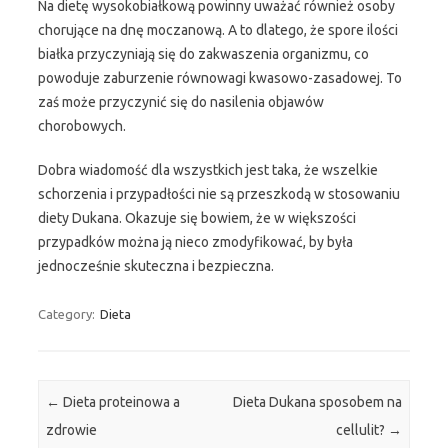
Na dietę wysokobiałkową powinny uważać również osoby
chorujące na dnę moczanową. A to dlatego, że spore ilości
białka przyczyniają się do zakwaszenia organizmu, co
powoduje zaburzenie równowagi kwasowo-zasadowej. To
zaś może przyczynić się do nasilenia objawów
chorobowych.
Dobra wiadomość dla wszystkich jest taka, że wszelkie
schorzenia i przypadłości nie są przeszkodą w stosowaniu
diety Dukana. Okazuje się bowiem, że w większości
przypadków można ją nieco zmodyfikować, by była
jednocześnie skuteczna i bezpieczna.
Category:
Dieta
Post navigation
←
Dieta proteinowa a
Dieta Dukana sposobem na
zdrowie
cellulit?
→