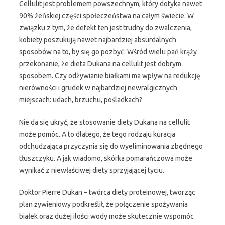
Cellulit jest problemem powszechnym, który dotyka nawet
90% żeńskiej części społeczeństwa na całym świecie. W
związku z tym, że defekt ten jest trudny do zwalczenia,
kobiety poszukują nawet najbardziej absurdalnych
sposobów na to, by się go pozbyć. Wśród wielu pań krąży
przekonanie, że dieta Dukana na cellulit jest dobrym
sposobem. Czy odżywianie białkami ma wpływ na redukcję
nierówności i grudek w najbardziej newralgicznych
miejscach: udach, brzuchu, pośladkach?
Nie da się ukryć, że stosowanie diety Dukana na cellulit
może pomóc. A to dlatego, że tego rodzaju kuracja
odchudzająca przyczynia się do wyeliminowania zbędnego
tłuszczyku. A jak wiadomo, skórka pomarańczowa może
wynikać z niewłaściwej diety sprzyjającej tyciu.
Doktor Pierre Dukan – twórca diety proteinowej, tworząc
plan żywieniowy podkreślił, że połączenie spożywania
białek oraz dużej ilości wody może skutecznie wspomóc