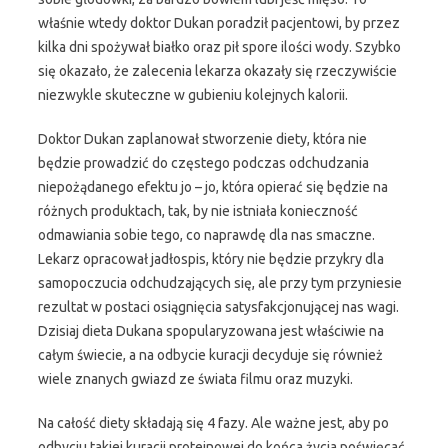
właśnie wtedy doktor Dukan poradził pacjentowi, by przez
kilka dni spożywał białko oraz pił spore ilości wody. Szybko
się okazało, że zalecenia lekarza okazały się rzeczywiście
niezwykle skuteczne w gubieniu kolejnych kalorii.
Doktor Dukan zaplanował stworzenie diety, która nie
będzie prowadzić do częstego podczas odchudzania
niepożądanego efektu jo – jo, która opierać się będzie na
różnych produktach, tak, by nie istniała konieczność
odmawiania sobie tego, co naprawdę dla nas smaczne.
Lekarz opracował jadłospis, który nie będzie przykry dla
samopoczucia odchudzających się, ale przy tym przyniesie
rezultat w postaci osiągnięcia satysfakcjonującej nas wagi.
Dzisiaj dieta Dukana spopularyzowana jest właściwie na
całym świecie, a na odbycie kuracji decyduje się również
wiele znanych gwiazd ze świata filmu oraz muzyki.
Na całość diety składają się 4 fazy. Ale ważne jest, aby po
odbyciu takiej kuracji proteinowej do końca życia poświęcać