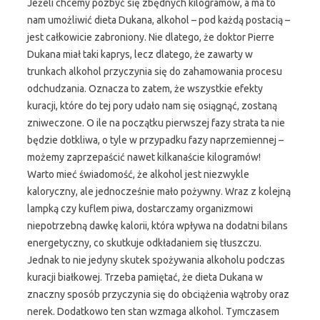
Jeżeli chcemy pozbyć się zbędnych kilogramów, a ma to
nam umożliwić dieta Dukana, alkohol – pod każdą postacią –
jest całkowicie zabroniony. Nie dlatego, że doktor Pierre
Dukana miał taki kaprys, lecz dlatego, że zawarty w
trunkach alkohol przyczynia się do zahamowania procesu
odchudzania. Oznacza to zatem, że wszystkie efekty
kuracji, które do tej pory udało nam się osiągnąć, zostaną
zniweczone. O ile na początku pierwszej fazy strata ta nie
będzie dotkliwa, o tyle w przypadku fazy naprzemiennej –
możemy zaprzepaścić nawet kilkanaście kilogramów!
Warto mieć świadomość, że alkohol jest niezwykle
kaloryczny, ale jednocześnie mało pożywny. Wraz z kolejną
lampką czy kuflem piwa, dostarczamy organizmowi
niepotrzebną dawkę kalorii, która wpływa na dodatni bilans
energetyczny, co skutkuje odkładaniem się tłuszczu.
Jednak to nie jedyny skutek spożywania alkoholu podczas
kuracji białkowej. Trzeba pamiętać, że dieta Dukana w
znaczny sposób przyczynia się do obciążenia wątroby oraz
nerek. Dodatkowo ten stan wzmaga alkohol. Tymczasem