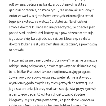
odżywiania. Jedną z najbardziej popularnych jest ta z
gatunku poradnika, nosząca tytuł „Nie wiem jak schudnąć”.
Autor zawarł w niej mnóstwo cennych informacji na temat
tego, jak skutecznie walczyć z otyłością. Na oficjalnej
stronie doktora Dukana można przeczytać, że obecnie jest
ponad 5 milionów ludzi, którzy są z powodzeniem stosują
jego autorskiej kuracji odchudzającej. Mówi się, ze dieta
doktora Dukana jest „ekstremalnie skuteczna”, z pewnością
to prawda.
Inaczej mówi się o niej „dieta proteinowa” i właśnie ta nazwa
oddaje istotę odżywiania, bowiem główny nacisk kładzie się
tu na białko. Francuski lekarz swój innowacyjny program
żywieniowy opracowywał przez wiele lat, nie jest więc on
wynikiem tygodniowych czy miesięcznych obserwacji. Do
jego stworzenia, jak przyznał sam specjalista, przyczynił się
jeden z jego pacjentów, który chciał zrzucić zbędne
kilogramy. Mężczyzna powiedział, że jednak nie wyobraża
sobie głodówki, za bardzo bowiem lubi jeść mięso. To