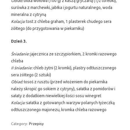
Obiad:
bitka wołowa (100 g) z kaszą gryczaną (1/2 torebki),
surówka z marchewki, jabłka i jogurtu naturalnego, woda
mineralna z cytryną
Kolacja:
tost z chleba graham, 1 plasterek chudego sera
żółtego (do przygotowania w piekarniku)
Dzień 3.
Śniadanie:
jajecznica ze szczypiorkiem, 2 kromki razowego
chleba
II śniadanie:
chleb żytni (2 kromki), plastry odtłuszczonego
sera żółtego (2 sztuki)
Obiad:
łosoś z rusztu (przed włożeniem do piekarnika
należy skropić go sokiem z cytryny), sałatka z pomidorów i
sałaty z dodatkiem niewielkiej ilości sosu winegret
Kolacja:
sałatka z gotowanych warzyw polanych łyżeczką
odtłuszczonego majonezu, kromka chleba razowego
Category:
Przepisy