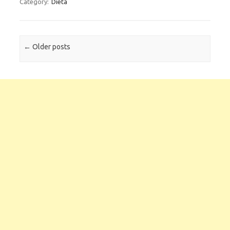
Category:
Dieta
Post navigation
←
Older posts