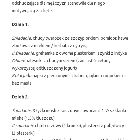
odchudzająca dla mężczyzn stanowiła dla niego
motywującą zachętę.
Dzień 1.
Śniadanie:
chudy twarożek ze szczypiorkiem, pomidor, kawa
zbożowa z mlekiem / herbata z cytryną
II śniadanie:
grahamka z dwoma plasterkami szynki z indyka
Obiad:
naleśniki z chudym serem (zamiast śmietany,
wykorzystaj odtłuszczony jogurt)
Kolacja:
kanapki z pieczonym schabem, jajkiem i ogórkiem –
bez masła
Dzień 2.
Śniadanie:
3 łyżki musli z suszonymi owocami, 1 ½ szklanki
mleka (1,5% tłuszczu)
II śniadanie:
chleb razowy (2 kromki), plasterki z polędwicy
(2 plasterki)