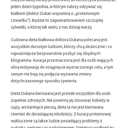
jeden dzień tygodnia, w którym należy odżywiać się
białkiem (doktor Dukan wspomina o „proteinowym
czwartku”). Będzie to zagwarantowaniem szczupłej
sylwetki, o której tak wielu z nas dzisiaj marzy.
Cudowna dieta białkowa doktora Dukana polecana jest
wszystkim dorosłym ludziom, którzy chcą skutecznie i co
najważniejsze bezpowrotnie pozbyć się zbędnych
kilogramów. Kuracja przeznaczona jest dla osób mających
silną motywację do osiągnięcia wyznaczonego celu, a tym
samym nie boją się podjęcia wyzwania zmiany
dotychczasowego sposobu żywienia.
Dieta Dukana kierowana jest przede wszystkim dla osób
zupełnie zdrowych. Nie powinny jej stosować kobiety w
ciąży, ani karmiące piersią, dieta ta nie jest kierowana
również do dorastającej młodzieży. Z kuracji proteinowej
wykluczone są także ludzie posiadający problemy z
wątrobą, nerkami czy nadciśnieniem. Dietetycy podkreślają,