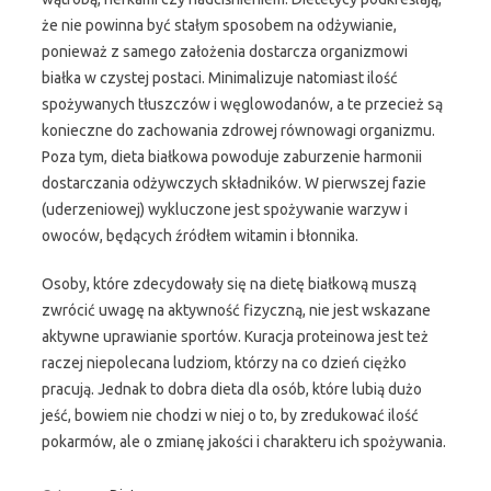
że nie powinna być stałym sposobem na odżywianie,
ponieważ z samego założenia dostarcza organizmowi
białka w czystej postaci. Minimalizuje natomiast ilość
spożywanych tłuszczów i węglowodanów, a te przecież są
konieczne do zachowania zdrowej równowagi organizmu.
Poza tym, dieta białkowa powoduje zaburzenie harmonii
dostarczania odżywczych składników. W pierwszej fazie
(uderzeniowej) wykluczone jest spożywanie warzyw i
owoców, będących źródłem witamin i błonnika.
Osoby, które zdecydowały się na dietę białkową muszą
zwrócić uwagę na aktywność fizyczną, nie jest wskazane
aktywne uprawianie sportów. Kuracja proteinowa jest też
raczej niepolecana ludziom, którzy na co dzień ciężko
pracują. Jednak to dobra dieta dla osób, które lubią dużo
jeść, bowiem nie chodzi w niej o to, by zredukować ilość
pokarmów, ale o zmianę jakości i charakteru ich spożywania.