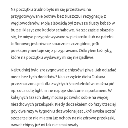
Na początku trudno było mi się przestawić na
przygotowywanie potraw bez tłuszczu i rezygnację z
węglowodanów. Moją słabością był zawsze tłusty kebab w
bułce i klasyczne kotlety schabowe. Na szczęście okazało
się, że mięso przygotowywane w piekarniku lub na patelni
teflonowej jest równie smaczne szczególnie, jeśli
poeksperymentuje się z przyprawami. Odkryłem też ryby,
które na początku wydawały mi się niezjadliwe.
Najtrudniej było zrezygnować z chipsów i piwa. Jak oglądać
mecz bez tych dodatków? Na szczęście dieta Dukana
przeznaczona jest dla zwykłych śmiertelników i można pić
np. coca colę light i inne napoje słodzone aspartamem. W
kolejnych fazach diety można pozwolić sobie na więcej
niezdrowych przekąsek. Kiedy doczekałem do fazy trzeciej,
gdy dwa razy w tygodniu dozwolona jest „królewska uczta”
szczerze to nie miałem już ochoty na niezdrowe przekąski,
nawet chipsy już mi tak nie smakowały.