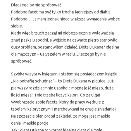
Dlaczego by nie spróbować.
Podobno facet ma być tylko trochę ładniejszy od diabła.
Podobno… Ja mam jednak nieco większe wymagania wobec
siebie.
Kiedy więc brzuch zaczął mi niebezpiecznie wylewać się
znad paska u spodni, a wejście na czwarte piętro stanowiło
duży problem, postanowiłem działać. Dieta Dukana? Idealna
dla mężczyzn – usłyszałem w radiu. Dlaczego by nie
spróbować.
Szybka wizyta w księgarni i stałem się posiadaczem książki
„Nie potrafię schudnąć” – to Dieta Dukana w pigułce. Już
pierwszy rozdział mnie uspokoił: można jeść mięso, duże
ilości mięsa!!. I nie trzeba liczyć kalorii. Co za ulga!
Wyobrażacie sobie faceta, który do pracy wędruje z
tabelami kalorycznymi i marchewkami na drugie śniadanie?
Na szczęście plan protal zakładał, że mogę jeść męskie
dania i męskie porcje.
Tak ! dieta Dukana to wprost idealna dieta dla mnie.