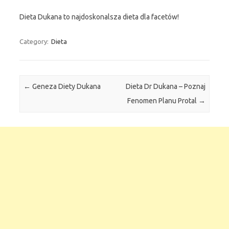
Dieta Dukana to najdoskonalsza dieta dla facetów!
Category:
Dieta
Post navigation
←
Geneza Diety Dukana
Dieta Dr Dukana – Poznaj
Fenomen Planu Protal
→