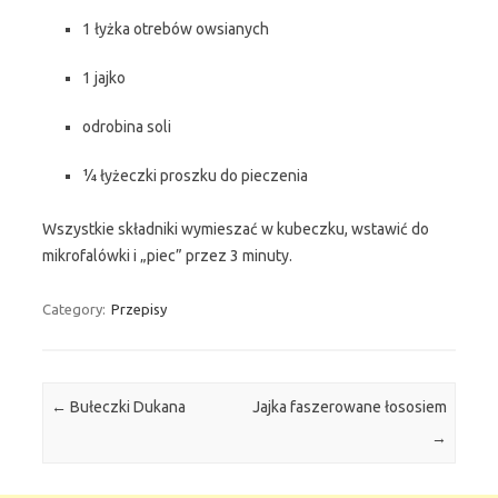
1 łyżka otrebów owsianych
1 jajko
odrobina soli
¼ łyżeczki proszku do pieczenia
Wszystkie składniki wymieszać w kubeczku, wstawić do
mikrofalówki i „piec” przez 3 minuty.
Category:
Przepisy
Post navigation
←
Bułeczki Dukana
Jajka faszerowane łososiem
→