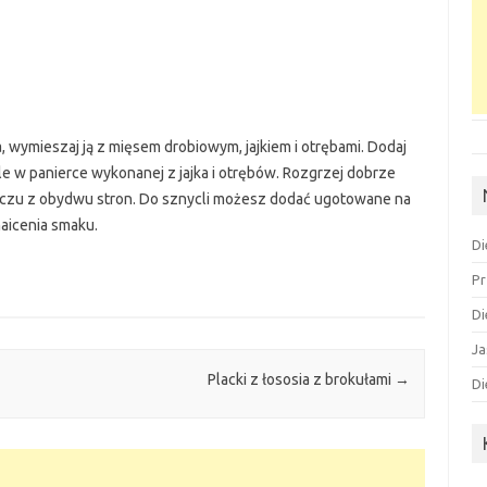
 wymieszaj ją z mięsem drobiowym, jajkiem i otrębami. Dodaj
le w panierce wykonanej z jajka i otrębów. Rozgrzej dobrze
szczu z obydwu stron. Do sznycli możesz dodać ugotowane na
maicenia smaku.
Di
Pr
Di
Ja
Placki z łososia z brokułami
→
Di