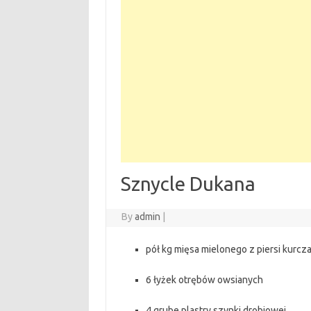
Sznycle Dukana
By
admin
|
pół kg mięsa mielonego z piersi kurcza
6 łyżek otrębów owsianych
4 grube plastry szynki drobiowej