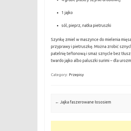
1 jajko
sól, pieprz, natka pietruszki
Szynkę zmiel w maszynce do mielenia mięsa,
przyprawy i pietruszkę. Można zrobić sznyc
patelnię teflonową i smaż sznycle bez tłu
twardo jajko albo paluszki surimi – dla uroz
Category:
Przepisy
Post navigation
←
Jajka faszerowane łososiem