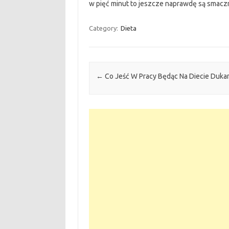
w pięć minut to jeszcze naprawdę są smacz
Category:
Dieta
Post navigation
←
Co Jeść W Pracy Będąc Na Diecie Duka