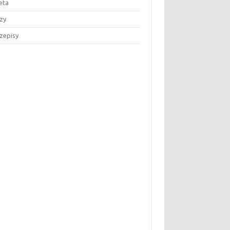
eta
zy
zepisy