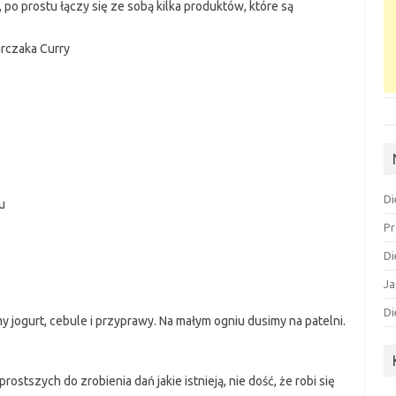
, po prostu łączy się ze sobą kilka produktów, które są
urczaka Curry
Di
u
Pr
Di
Ja
Di
y jogurt, cebule i przyprawy. Na małym ogniu dusimy na patelni.
rostszych do zrobienia dań jakie istnieją, nie dość, że robi się