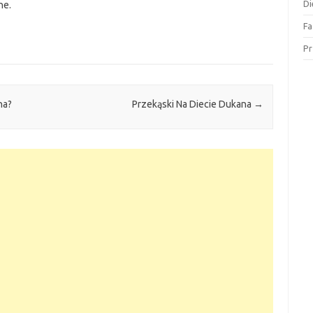
Di
ne.
Fa
Pr
na?
Przekąski Na Diecie Dukana
→