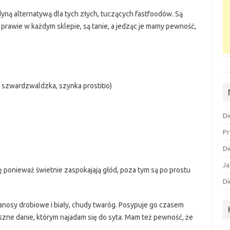
edyną alternatywą dla tych złych, tuczących fastfoodów. Są
prawie w każdym sklepie, są tanie, a jedząc je mamy pewność,
 szwardzwaldzka, szynka prostitio)
Di
Pr
Di
Ja
ę ponieważ świetnie zaspokajają głód, poza tym są po prostu
Di
nosy drobiowe i biały, chudy twaróg. Posypuje go czasem
szne danie, którym najadam się do syta. Mam też pewność, że