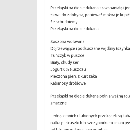
Przekąski na diecie dukana są wspaniałą i j
łatwe do zdobycia, ponieważ można je kupić 
że schudniemy.
Przekąski na diecie dukana
Suszona wołowina
Dojrzewające i podsuszane wędliny (szynka
Tuńczyk w puszce
Biały, chudy ser
Jogurt 0% tłuszczu
Pieczona pierś z kurczaka
Kabanosy drobiowe
Przekąski na diecie dukana pełnią ważną rol
smaczne.
Jedną z moich ulubionych przekąsek są kaba
natka pietruszki lub szczypiorkiem i mam py
od takiego jedzenia nie przytyję.