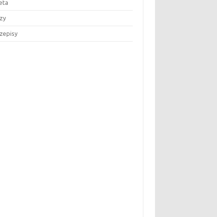
eta
zy
zepisy