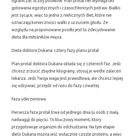
ograniczać liczby posiłków. Plan protal nei wymaga też
gotowania egzotycznych i czasochłonnych potraw. Białko
jest sycące, więc to jedna z nielicznych diet, które nie
oznaczają konieczności walki z uczuciem głodu. Ze
względu na proponowane posiłki jest to zdecydowanie
dieta dla miłośników mięsa.
Dieta doktora Dukana: cztery fazy planu protal
Plan protal doktora Dukana składa się z czterech faz. Jeśli
chcesz zrzucić zbędne kilogramy, stosuj je wedle zaleceń
lekarza. Jeśli Twoja waga jest prawidłowa, ale chcesz lepiej
się odżywiać, przejdź od razu do fazy czwartej.
Faza uderzeniowa
Pierwsza faza protal trwa od jednego dnia (u osób z małą
nadwagą) do pięciu. To kluczowy moment, ktory
przygotowuje organizm do odchudzania. Na tym etapie
diety Dukana można jeść wyłącznie czyste proteiny, a więc