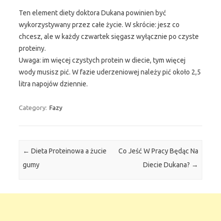
Ten element diety doktora Dukana powinien być
wykorzystywany przez całe życie. W skrócie: jesz co
chcesz, ale w każdy czwartek sięgasz wyłącznie po czyste
proteiny.
Uwaga: im więcej czystych protein w diecie, tym więcej
wody musisz pić. W fazie uderzeniowej należy pić około 2,5
litra napojów dziennie.
Category:
Fazy
Post navigation
←
Dieta Proteinowa a żucie
Co Jeść W Pracy Będąc Na
gumy
Diecie Dukana?
→