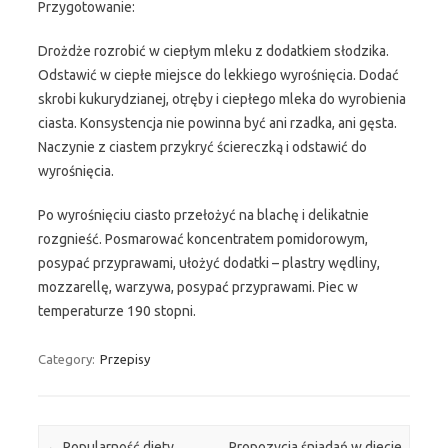
Przygotowanie:
Drożdże rozrobić w ciepłym mleku z dodatkiem słodzika.
Odstawić w ciepłe miejsce do lekkiego wyrośnięcia. Dodać
skrobi kukurydzianej, otręby i ciepłego mleka do wyrobienia
ciasta. Konsystencja nie powinna być ani rzadka, ani gęsta.
Naczynie z ciastem przykryć ściereczką i odstawić do
wyrośnięcia.
Po wyrośnięciu ciasto przełożyć na blachę i delikatnie
rozgnieść. Posmarować koncentratem pomidorowym,
posypać przyprawami, ułożyć dodatki – plastry wędliny,
mozzarellę, warzywa, posypać przyprawami. Piec w
temperaturze 190 stopni.
Category:
Przepisy
Post navigation
←
Popularność diety
Propozycja śniadań w diecie