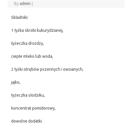
By
admin
|
Składniki:
1 łyżka skrobi kukurydzianej,
łyżeczka drożdży,
ciepłe mleko lub woda,
2 łyżki otrębów pszennych i owsianych,
jajko,
łyżeczka słodziku,
koncentrat pomidorowy,
dowolne dodatki.